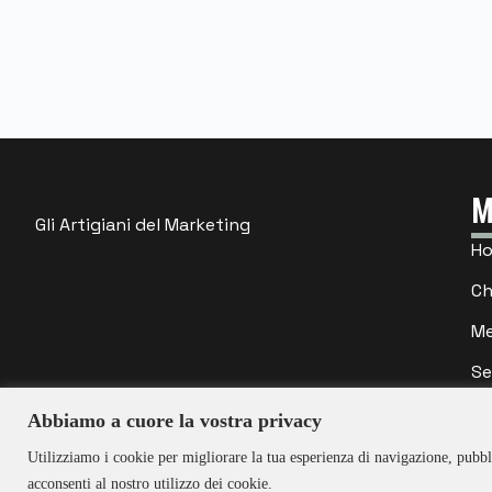
M
Gli Artigiani del Marketing
H
Ch
M
Se
Co
Abbiamo a cuore la vostra privacy
Developed By
Rayhan Chowdhury
Utilizziamo i cookie per migliorare la tua esperienza di navigazione, pubbli
acconsenti al nostro utilizzo dei cookie.