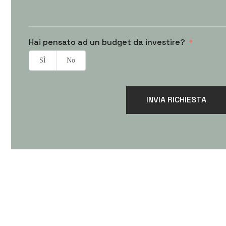
Hai pensato ad un budget da investire?
SÌ
No
INVIA RICHIESTA