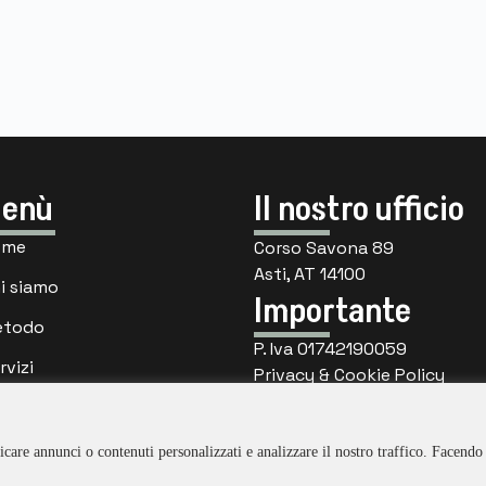
enù
Il nostro ufficio
ome
Corso Savona 89
Asti, AT 14100
i siamo
Importante
etodo
P. Iva 01742190059
rvizi
Privacy & Cookie Policy
ntattaci
care annunci o contenuti personalizzati e analizzare il nostro traffico. Facendo 
Copyright ©. All Rights Reserved by Visiva Lab