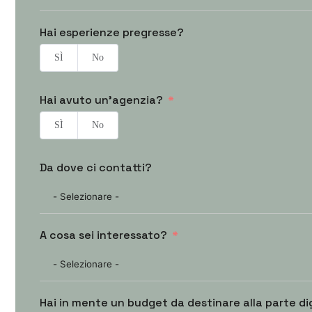
Hai esperienze pregresse?
SÌ
No
Hai avuto un’agenzia?
SÌ
No
Da dove ci contatti?
A cosa sei interessato?
Hai in mente un budget da destinare alla parte d